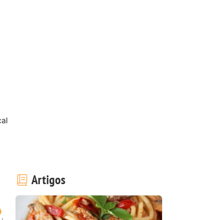
cal
l
Artigos