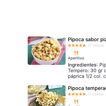
Pipoca sabor pi
Aperitivo
Ingredientes
: Pi
Tempero: 30 gr d
páprica 1/2 col. c
Pipoca temperad