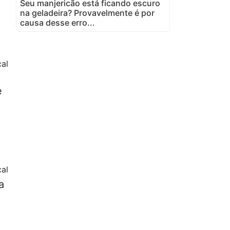
Seu manjericão está ficando escuro
na geladeira? Provavelmente é por
causa desse erro...
al
e
al
a