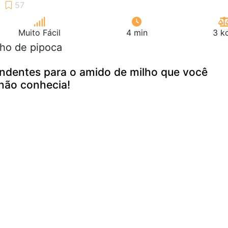
Muito Fácil
4 min
3 k
lho de pipoca
endentes para o amido de milho que você
não conhecia!