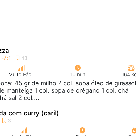
zza
Muito Fácil
10 min
164 k
poca: 45 gr de milho 2 col. sopa óleo de girasso
e manteiga 1 col. sopa de orégano 1 col. chá
há sal 2 col....
a com curry (caril)