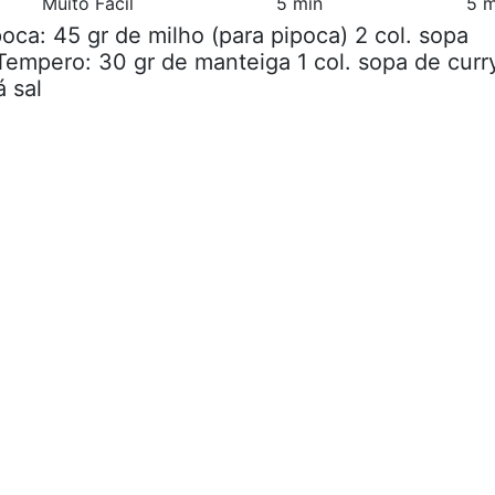
Muito Fácil
5 min
5 m
poca: 45 gr de milho (para pipoca) 2 col. sopa
 Tempero: 30 gr de manteiga 1 col. sopa de curr
á sal