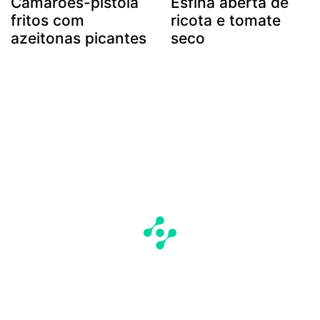
Camarões-pistola
Esfiha aberta de
fritos com
ricota e tomate
azeitonas picantes
seco