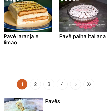
Pavé laranja e
Pavê palha italiana
limão
(current)
1
2
3
4
Pavês