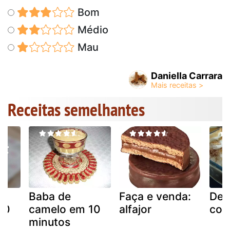
Bom
Médio
Mau
Daniella Carrara
Receitas semelhantes
Baba de
Faça e venda:
Delí
10
camelo em 10
alfajor
con
minutos