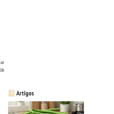
al
ta
Artigos