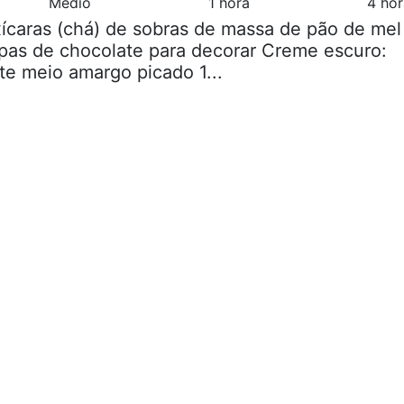
Médio
1 hora
4 hor
xícaras (chá) de sobras de massa de pão de mel
pas de chocolate para decorar Creme escuro:
e meio amargo picado 1...