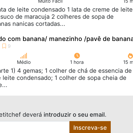
Muito Fácil
15 m
lata de leite condensado 1 lata de creme de leite
 suco de maracuja 2 colheres de sopa de
nas nanicas cortadas...
do com banana/ manezinho /pavê de banan
Médio
1 hora
15 m
arte 1) 4 gemas; 1 colher de chá de essencia de
de leite condensado; 1 colher de sopa cheia de
...
etitchef deverá
introduzir o seu email
.
Inscreva-se