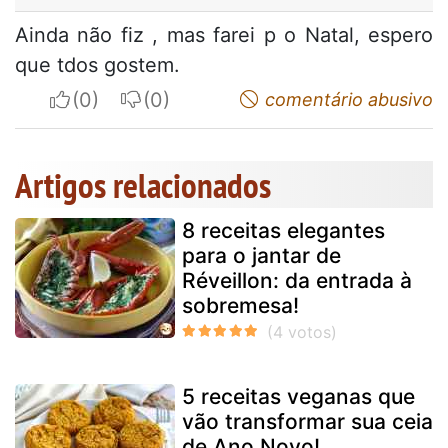
Ainda não fiz , mas farei p o Natal, espero
que tdos gostem.
I apreciate
I do not appreciate
comentário abusivo
Artigos relacionados
8 receitas elegantes
para o jantar de
Réveillon: da entrada à
sobremesa!
5 receitas veganas que
vão transformar sua ceia
de Ano Novo!