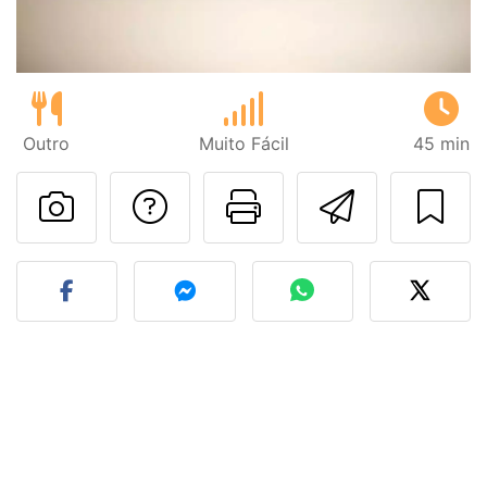
Outro
Muito Fácil
45 min
Falar com o autor d
Imprima esta
Enviar 
Fez esta receita? Compart