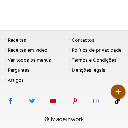
Receitas
Contactos
Receitas em vídeo
Política de privacidade
Ver todos os menus
Termos e Condições
Perguntas
Menções legais
Artigos
+
facebook
twitter
youtube
pinterest
instagram
tik
© Madeinwork