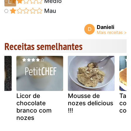
Médio
Mau
Danieli
D
Receitas semelhantes
Licor de
Mousse de
Tar
chocolate
nozes delicious
com
branco com
!!!
con
nozes