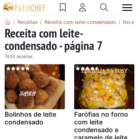
Receitas
Receita com leite-condensado
Receit
Receita com leite-
condensado - página 7
1930 receitas
Bolinhos de leite
Farófias no forno
condensado
com leite
condensado e
caramelo de leite