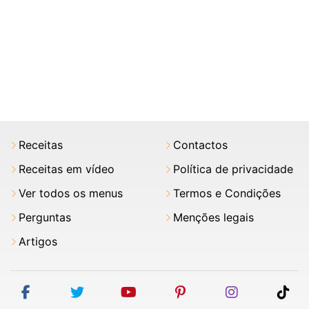
Receitas
Contactos
Receitas em vídeo
Política de privacidade
Ver todos os menus
Termos e Condições
Perguntas
Menções legais
Artigos
facebook
twitter
youtube
pinterest
instagram
tik