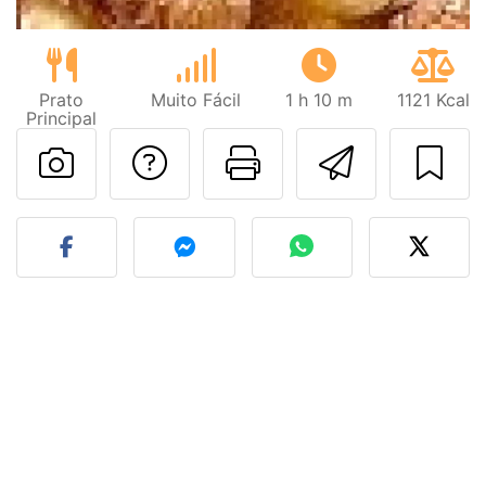
Prato
Muito Fácil
1 h 10 m
1121 Kcal
Principal
Falar com o autor d
Imprima esta
Enviar 
Fez esta receita? Compart