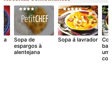
dra
Sopa de
Sopa á lavrador
Com
espargos à
ban
alentejana
um 
col