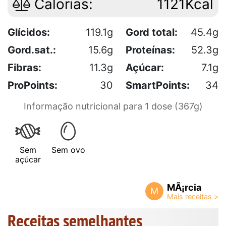
Calorias:
1121Kcal
Glícidos:
119.1g
Gord total:
45.4g
Gord.sat.:
15.6g
Proteínas:
52.3g
Fibras:
11.3g
Açúcar:
7.1g
ProPoints:
30
SmartPoints:
34
Informação nutricional para 1 dose (367g)
Sem
Sem ovo
açúcar
MÃ¡rcia
M
Receitas semelhantes