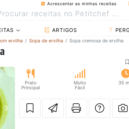
Acrescentar as minhas receitas
ITAS
ARTIGOS
PER
com ervilha
Sopa de ervilha
Sopa cremosa de ervilha
ha
Prato
Muito
35 m
Principal
Fácil
Enviar esta rec
Imprima es
Falar
Next
F