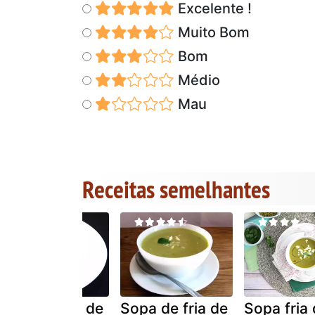
Excelente !
Muito Bom
Bom
Médio
Mau
Receitas semelhantes
Sopa creme de
Sopa de fria de
Sopa fria