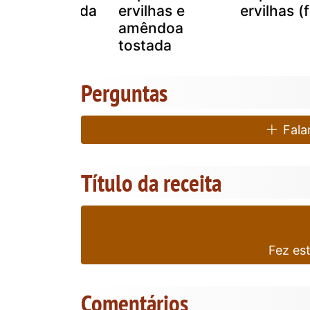
ervilha partida
ervilhas e
ervilhas (f
com ricota
amêndoa
defumada.
tostada
Perguntas
Falar
Título da receita
Fez es
Comentários