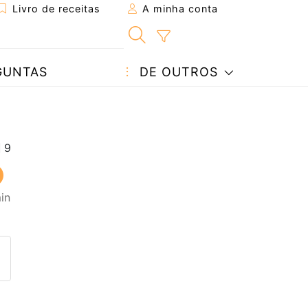
Livro de receitas
A minha conta
GUNTAS
DE OUTROS
in
eita a um amigo
ta página
 com o autor da receita
ez esta receita? Compartilhe