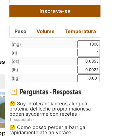
Inscreva-se
Peso
Volume
Temperatura
(mg)
(g)
(oz)
es
(lb)
(kg)
Perguntas - Respostas
🤔 Soy intolerant lacteos alergica
proteina del leche propio maionesa
poden ayudarme con recetas -
1 resposta(s)
🤔 Como posso perder a barriga
rapidamente até ao verão?
opa verde
Sopa de ervilha
Sopa de