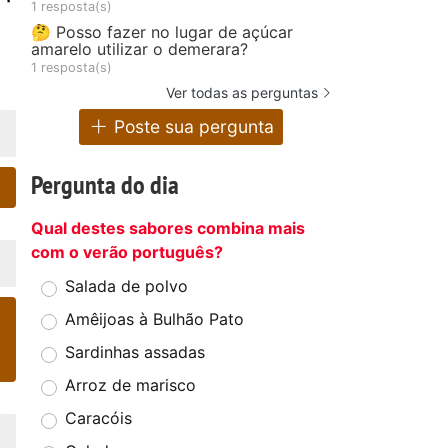
1 resposta(s)
com tofu
ervilhas e
🤔 Posso fazer no lugar de açúcar
(vegana)
coentros.
amarelo utilizar o demerara?
1 resposta(s)
Ver todas as perguntas
Poste sua pergunta
Pergunta do dia
Qual destes sabores combina mais
com o verão português?
Salada de polvo
Amêijoas à Bulhão Pato
Sardinhas assadas
Arroz de marisco
Caracóis