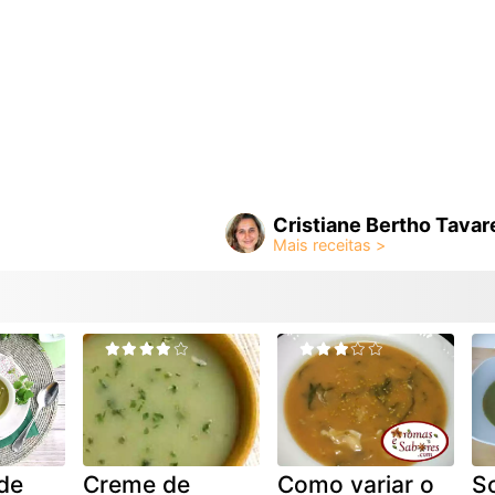
Cristiane Bertho Tavar
 de
Creme de
Como variar o
S