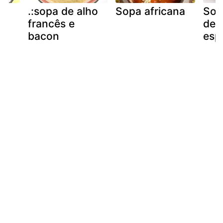
ão
.:sopa de alho
Sopa africana
Sop
s
francês e
de 
bacon
esp