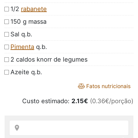
1/2
rabanete
150 g massa
Sal q.b.
Pimenta
q.b.
2 caldos knorr de legumes
Azeite q.b.
Fatos nutricionais
Custo estimado:
2.15
€
(0.36€/porção)