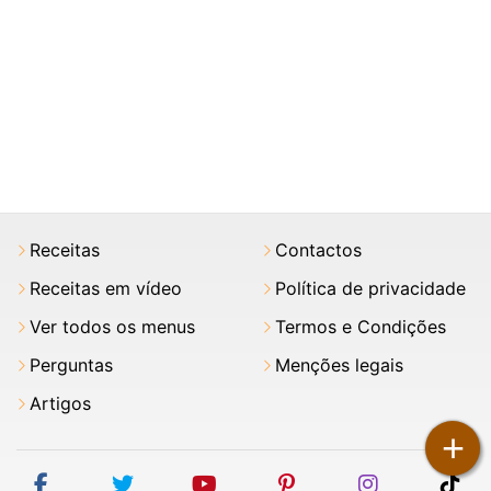
Receitas
Contactos
Receitas em vídeo
Política de privacidade
Ver todos os menus
Termos e Condições
Perguntas
Menções legais
Artigos
+
facebook
twitter
youtube
pinterest
instagram
tik