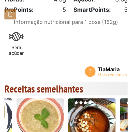
ProPoints:
5
SmartPoints:
5
Informação nutricional para 1 dose (162g)
Sem
açúcar
TiaMaria
T
Receitas semelhantes