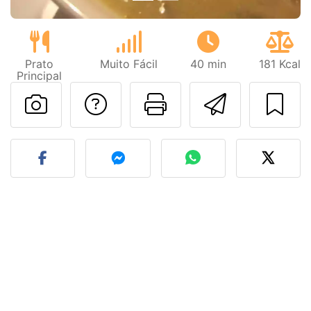
Prato
Muito Fácil
40 min
181 Kcal
Principal
Falar com o autor d
Imprima esta
Enviar 
Fez esta receita? Compart