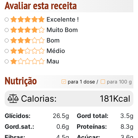
Avaliar esta receita
Excelente !
Muito Bom
Bom
Médio
Mau
Nutrição
para 1 dose
/
para 100 g
Calorias:
181Kcal
Glícidos:
26.5g
Gord total:
3.5g
Gord.sat.:
0.6g
Proteínas:
8.3g
Fibras:
4.5g
Açúcar:
3.6g