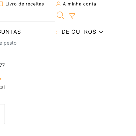
Livro de receitas
A minha conta
GUNTAS
DE OUTROS
 e pesto
al
eita a um amigo
ta página
 com o autor da receita
ez esta receita? Compartilhe