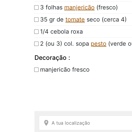
3 folhas
manjericão
(fresco)
35 gr de
tomate
seco (cerca 4)
1/4 cebola roxa
2 (ou 3) col. sopa
pesto
(verde o
Decoração :
manjericão fresco