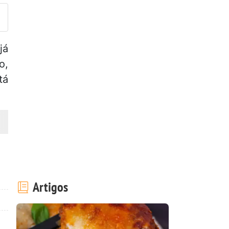
já
o,
tá
Artigos