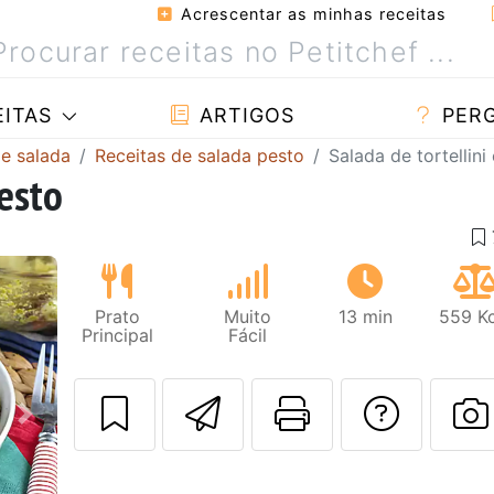
Acrescentar as minhas receitas
ITAS
ARTIGOS
PER
de salada
Receitas de salada pesto
Salada de tortellini
pesto
Prato
Muito
13 min
559 Kc
Principal
Fácil
Enviar esta rec
Imprima es
Falar
Next
F