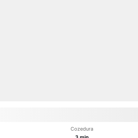
Cozedura
3 min