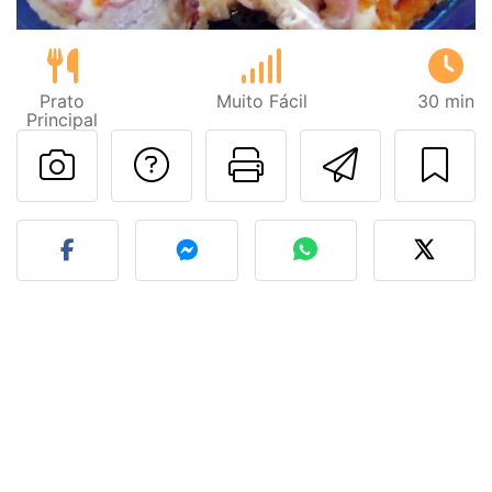
Prato
Muito Fácil
30 min
Principal
Falar com o autor d
Imprima esta
Enviar 
Fez esta receita? Compart