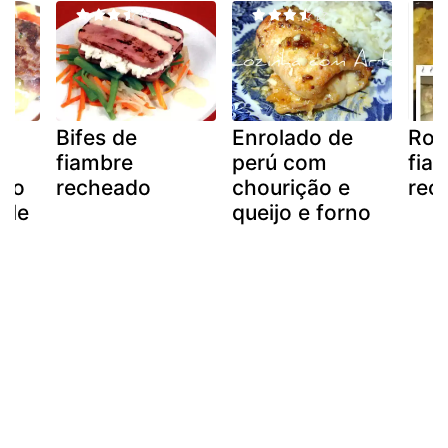
Bifes de
Enrolado de
Rol
fiambre
perú com
fia
do
recheado
chourição e
rec
lle
queijo e forno