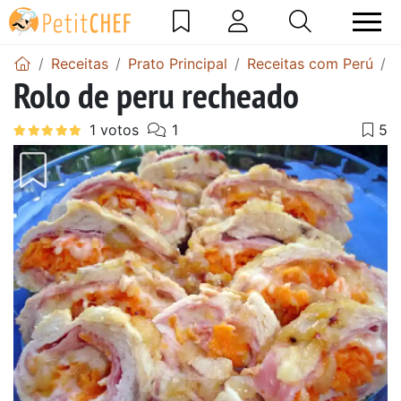
Receitas
Prato Principal
Receitas com Perú
R
Rolo de peru recheado