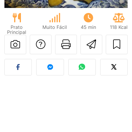
Prato
Muito Fácil
45 min
118 Kcal
Principal
Falar com o autor d
Imprima esta
Enviar 
Fez esta receita? Compart