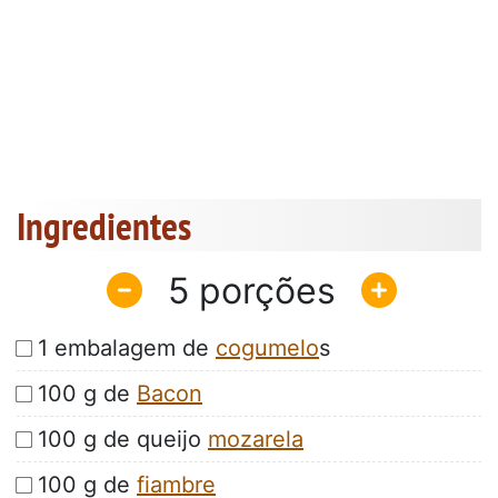
Ingredientes
5
1 embalagem de
cogumelo
s
100 g de
Bacon
100 g de queijo
mozarela
100 g de
fiambre