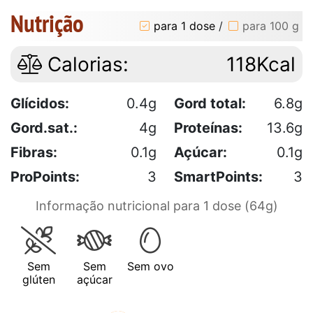
Nutrição
para 1 dose
/
para 100 g
Calorias:
118Kcal
Glícidos:
0.4g
Gord total:
6.8g
Gord.sat.:
4g
Proteínas:
13.6g
Fibras:
0.1g
Açúcar:
0.1g
ProPoints:
3
SmartPoints:
3
Informação nutricional para 1 dose (64g)
Sem
Sem
Sem ovo
glúten
açúcar