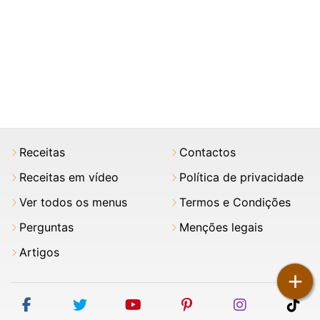
Receitas
Contactos
Receitas em vídeo
Política de privacidade
Ver todos os menus
Termos e Condições
Perguntas
Menções legais
Artigos
+
facebook
twitter
youtube
pinterest
instagram
tik