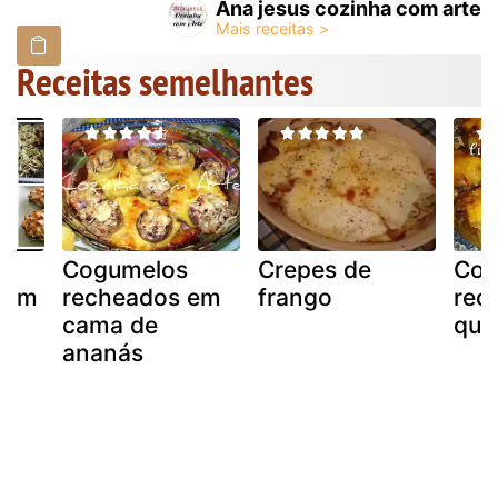
Ana jesus cozinha com arte
Receitas semelhantes
Cogumelos
Crepes de
Cog
 com
recheados em
frango
rec
cama de
quei
ananás