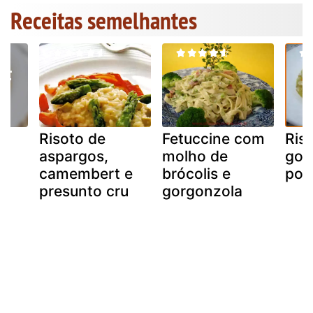
Receitas semelhantes
Risoto de
Fetuccine com
Ris
e
aspargos,
molho de
gou
camembert e
brócolis e
por
presunto cru
gorgonzola