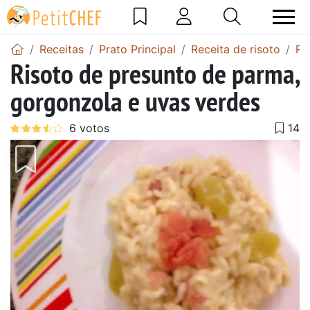
Receitas
Prato Principal
Receita de risoto
Ri
Risoto de presunto de parma,
gorgonzola e uvas verdes