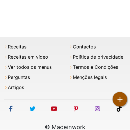
Receitas
Contactos
Receitas em vídeo
Política de privacidade
Ver todos os menus
Termos e Condições
Perguntas
Menções legais
Artigos
+
facebook
twitter
youtube
pinterest
instagram
tik
© Madeinwork