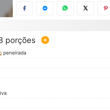
8
o
peneirada
iva