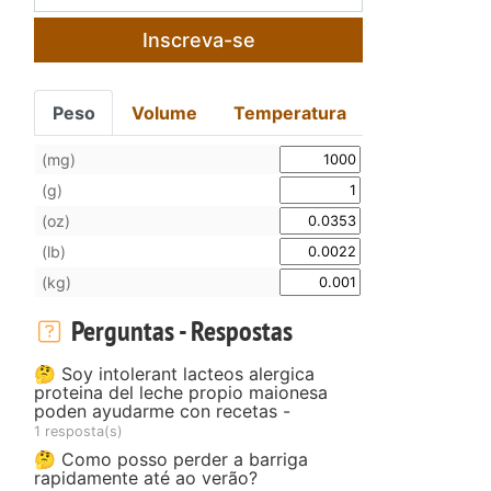
Inscreva-se
Peso
Volume
Temperatura
(mg)
(g)
(oz)
(lb)
(kg)
Perguntas - Respostas
🤔 Soy intolerant lacteos alergica
proteina del leche propio maionesa
poden ayudarme con recetas -
1 resposta(s)
🤔 Como posso perder a barriga
rapidamente até ao verão?