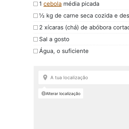
1
cebola
média picada
½ kg de carne seca cozida e des
2 xícaras (chá) de abóbora cort
Sal a gosto
Água, o suficiente