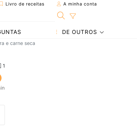
Livro de receitas
A minha conta
GUNTAS
DE OUTROS
ra e carne seca
in
eita a um amigo
ta página
 com o autor da receita
ez esta receita? Compartilhe