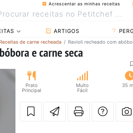
Acrescentar as minhas receitas
ITAS
ARTIGOS
PER
Receitas de carne recheada
Ravioli recheado com abóbo
bóbora e carne seca
Prato
Muito
35 m
Principal
Fácil
Enviar esta rec
Imprima es
Falar
F