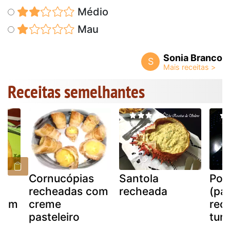
Médio
Mau
Sonia Branco
S
Receitas semelhantes
Cornucópias
Santola
Pog
recheadas com
recheada
(pa
com
creme
rec
pasteleiro
tur