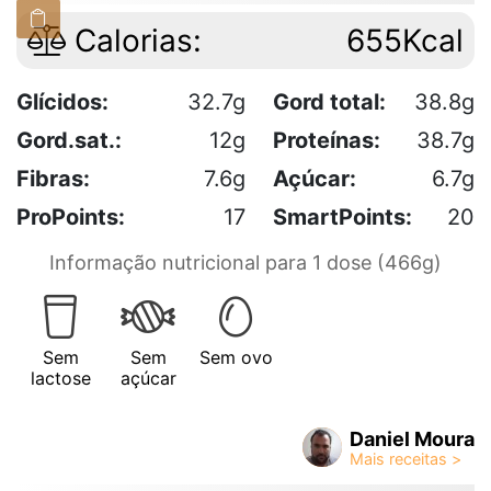
Calorias:
655Kcal
Glícidos:
32.7g
Gord total:
38.8g
Gord.sat.:
12g
Proteínas:
38.7g
Fibras:
7.6g
Açúcar:
6.7g
ProPoints:
17
SmartPoints:
20
Informação nutricional para 1 dose (466g)
Sem
Sem
Sem ovo
lactose
açúcar
Daniel Moura