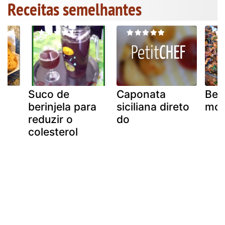
Receitas semelhantes
Suco de
Caponata
Beri
berinjela para
siciliana direto
mod
reduzir o
do
colesterol