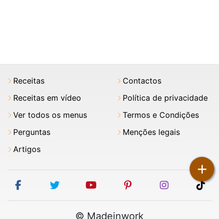
Receitas
Contactos
Receitas em vídeo
Política de privacidade
Ver todos os menus
Termos e Condições
Perguntas
Menções legais
Artigos
+
facebook
twitter
youtube
pinterest
instagram
tik
© Madeinwork