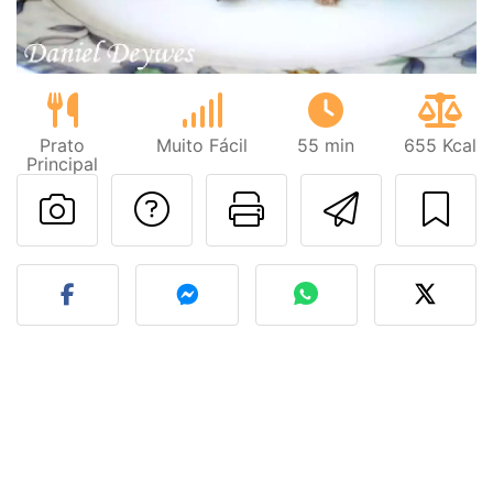
Prato
Muito Fácil
55 min
655 Kcal
Principal
Falar com o autor d
Imprima esta
Enviar 
Fez esta receita? Compart