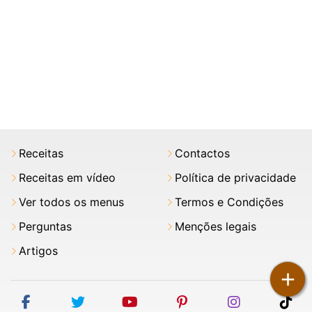
Receitas
Contactos
Receitas em vídeo
Política de privacidade
Ver todos os menus
Termos e Condições
Perguntas
Menções legais
Artigos
+
facebook
twitter
youtube
pinterest
instagram
tik