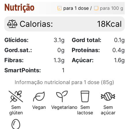
Nutrição
para 1 dose
/
para 100 g
Calorias:
18Kcal
Glícidos:
3.1g
Gord total:
0.1g
Gord.sat.:
0g
Proteínas:
0.4g
Fibras:
1.3g
Açúcar:
1.6g
SmartPoints:
1
Informação nutricional para 1 dose (85g)
Sem
Vegan
Vegetariano
Sem
Sem
glúten
lactose
açúcar