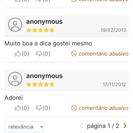
anonymous
19/02/2013
Muito boa a dica gostei mesmo
I apreciate
I do not appreciate
comentário abusivo
anonymous
17/11/2012
Adorei
I apreciate
I do not appreciate
comentário abusivo
página
1
/
2