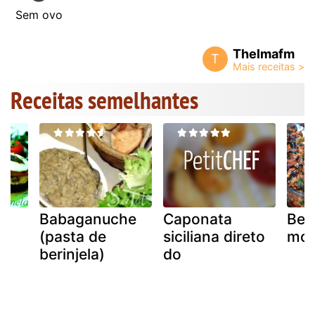
Sem ovo
Thelmafm
T
Receitas semelhantes
Babaganuche
Caponata
Beri
(pasta de
siciliana direto
mod
berinjela)
do