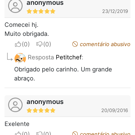
anonymous
23/12/2019
Comecei hj.
Muito obrigada.
I apreciate
I do not appreciate
comentário abusivo
Resposta
Petitchef
:
Obrigado pelo carinho. Um grande
abraço.
anonymous
20/09/2016
Exelente
I apreciate
I do not appreciate
comentário abusivo