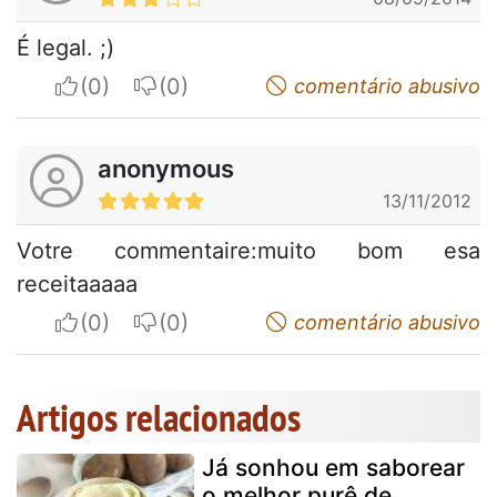
É legal. ;)
I apreciate
I do not appreciate
comentário abusivo
anonymous
13/11/2012
Votre commentaire:muito bom esa
receitaaaaa
I apreciate
I do not appreciate
comentário abusivo
Artigos relacionados
Já sonhou em saborear
o melhor purê de