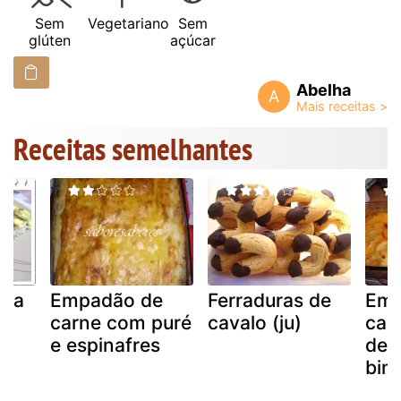
Sem
Vegetariano
Sem
glúten
açúcar
Abelha
A
Receitas semelhantes
ata
Empadão de
Ferraduras de
Emp
carne com puré
cavalo (ju)
car
e espinafres
de 
bim