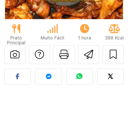
Prato
Muito Fácil
1 hora
388 Kcal
Principal
Falar com o autor d
Imprima esta
Enviar 
Fez esta receita? Compart