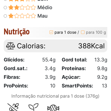
Médio
Mau
Nutrição
para 1 dose
/
para 100 g
Calorias:
388Kcal
Glícidos:
55.4g
Gord total:
13.3g
Gord.sat.:
3.4g
Proteínas:
9.8g
Fibras:
3.9g
Açúcar:
9.2g
ProPoints:
10
SmartPoints:
13
Informação nutricional para 1 dose (376g)