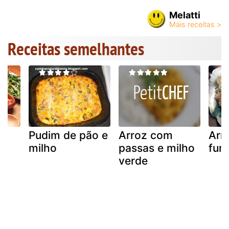
Melatti
Receitas semelhantes
Pudim de pão e
Arroz com
Arr
milho
passas e milho
fum
verde