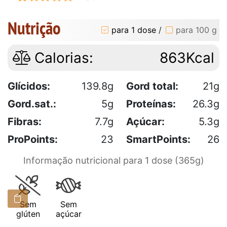
Nutrição
para 1 dose
/
para 100 g
Calorias:
863Kcal
Glícidos:
139.8g
Gord total:
21g
Gord.sat.:
5g
Proteínas:
26.3g
Fibras:
7.7g
Açúcar:
5.3g
ProPoints:
23
SmartPoints:
26
Informação nutricional para 1 dose (365g)
Sem
Sem
glúten
açúcar