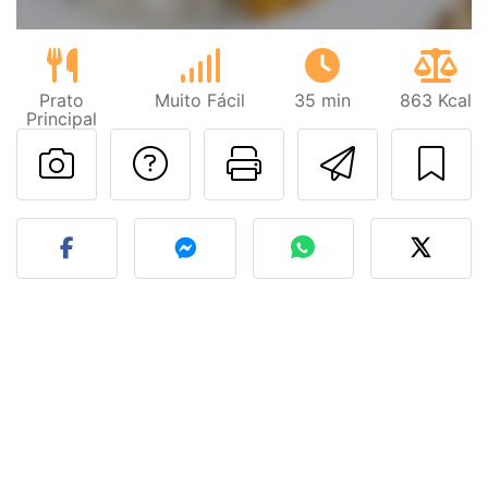
Prato
Muito Fácil
35 min
863 Kcal
Principal
Falar com o autor d
Imprima esta
Enviar 
Fez esta receita? Compart