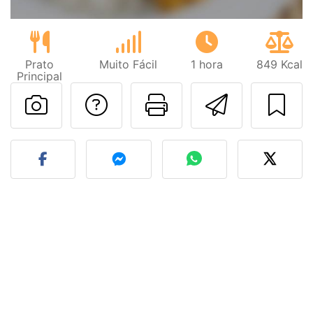
Prato
Muito Fácil
1 hora
849 Kcal
Principal
Falar com o autor d
Imprima esta
Enviar 
Fez esta receita? Compart