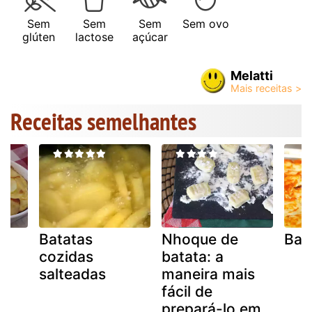
Sem
Sem
Sem
Sem ovo
glúten
lactose
açúcar
Melatti
Receitas semelhantes
Batatas
Nhoque de
Bata
cozidas
batata: a
salteadas
maneira mais
fácil de
prepará-lo em