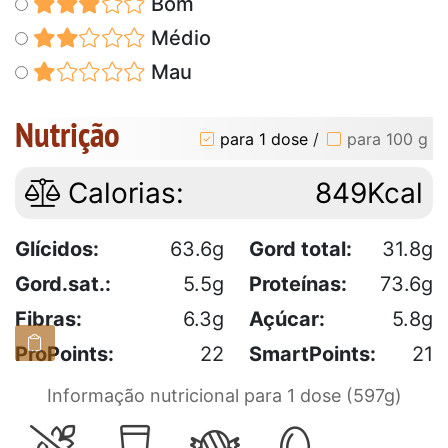
Bom
Médio
Mau
Nutrição
para 1 dose
/
para 100 g
Calorias:
849Kcal
Glícidos:
63.6g
Gord total:
31.8g
Gord.sat.:
5.5g
Proteínas:
73.6g
Fibras:
6.3g
Açúcar:
5.8g
ProPoints:
22
SmartPoints:
21
Informação nutricional para 1 dose (597g)