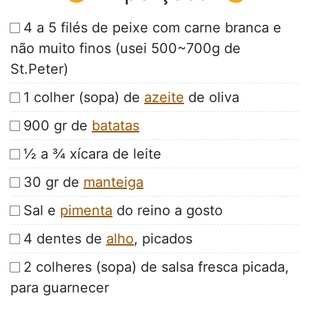
4 a 5 filés de peixe com carne branca e
não muito finos (usei 500~700g de
St.Peter)
1 colher (sopa) de
azeite
de oliva
900 gr de
batatas
½ a ¾ xícara de leite
30 gr de
manteiga
Sal e
pimenta
do reino a gosto
4 dentes de
alho
, picados
2 colheres (sopa) de salsa fresca picada,
para guarnecer