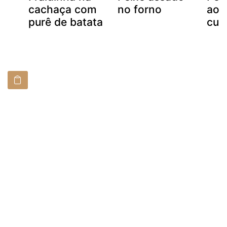
cachaça com
no forno
ao e
purê de batata
cub