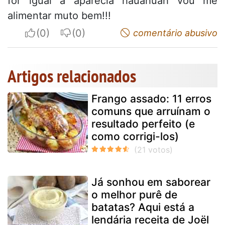
for igual a aparêcia hauahuah vou me
alimentar muto bem!!!
I apreciate
I do not appreciate
comentário abusivo
Artigos relacionados
Frango assado: 11 erros
comuns que arruínam o
resultado perfeito (e
como corrigi-los)
Já sonhou em saborear
o melhor purê de
batatas? Aqui está a
lendária receita de Joël