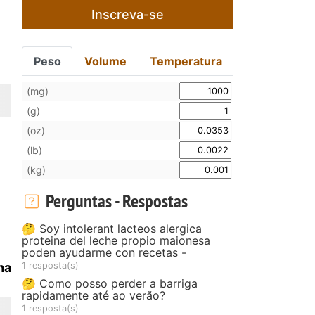
Inscreva-se
Peso
Volume
Temperatura
(mg)
(g)
(oz)
(lb)
(kg)
Perguntas - Respostas
🤔 Soy intolerant lacteos alergica
proteina del leche propio maionesa
poden ayudarme con recetas -
1 resposta(s)
ha
🤔 Como posso perder a barriga
rapidamente até ao verão?
1 resposta(s)