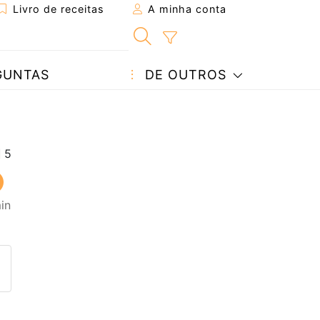
Livro de receitas
A minha conta
GUNTAS
DE OUTROS
in
eita a um amigo
ta página
 com o autor da receita
ez esta receita? Compartilhe