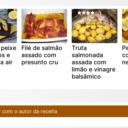
 peixe
Filé de salmão
Truta
P
s e
assado com
salmonada
c
a air
presunto cru
assada com
n
limão e vinagre
balsâmico
 com o autor da receita