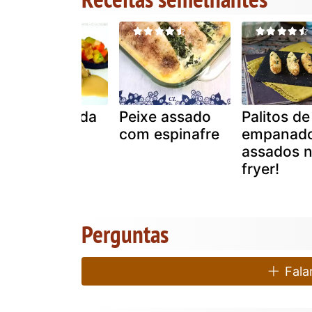
Tainha assada
Peixe assado
Palitos de
com shimeji
com espinafre
empanado
assados n
fryer!
Perguntas
Falar