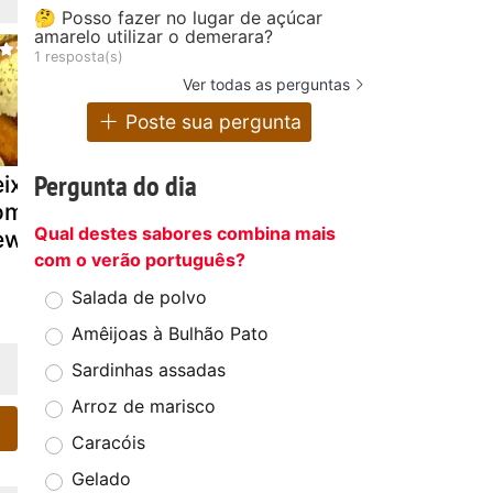
🤔 Posso fazer no lugar de açúcar
amarelo utilizar o demerara?
1 resposta(s)
Ver todas as perguntas
Poste sua pergunta
Pergunta do dia
eixe assado
Peixe assado
Peixe assa
om molho
com purê de
ao molho d
Qual destes sabores combina mais
ewburg
batata
champanhe
com o verão português?
lentilhas
Salada de polvo
Amêijoas à Bulhão Pato
Sardinhas assadas
Arroz de marisco
Caracóis
Gelado