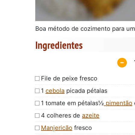
Boa método de cozimento para um
Ingredientes
File de peixe fresco
1
cebola
picada pétalas
1 tomate em pétalas½
pimentão
4 colheres de
azeite
Manjericão
fresco