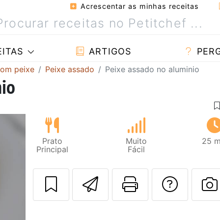
Acrescentar as minhas receitas
ITAS
ARTIGOS
PER
com peixe
Peixe assado
Peixe assado no aluminio
nio
Prato
Muito
25 m
Principal
Fácil
Enviar esta rec
Imprima es
Falar
F