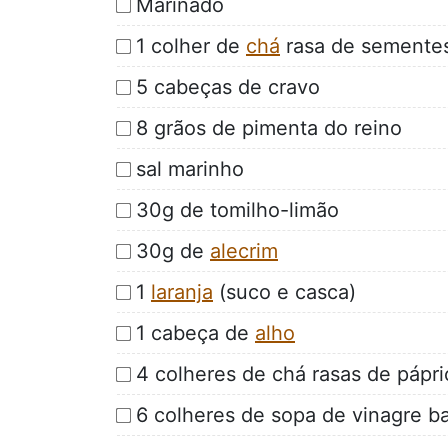
Marinado
1 colher de
chá
rasa de semente
5 cabeças de cravo
8 grãos de pimenta do reino
sal marinho
30g de tomilho-limão
30g de
alecrim
1
laranja
(suco e casca)
1 cabeça de
alho
4 colheres de chá rasas de pápr
6 colheres de sopa de vinagre b