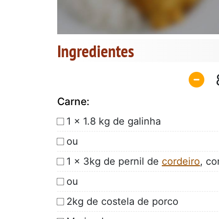
Ingredientes
Carne:
1 x 1.8 kg de galinha
ou
1 x 3kg de pernil de
cordeiro
, c
ou
2kg de costela de porco