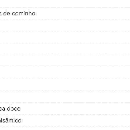
s de cominho
ica doce
alsâmico