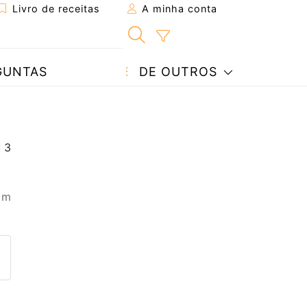
Livro de receitas
A minha conta
GUNTAS
DE OUTROS
 m
eita a um amigo
ta página
 com o autor da receita
ez esta receita? Compartilhe