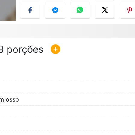
8
om osso