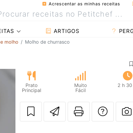
Acrescentar as minhas receitas
ITAS
ARTIGOS
PER
de molho
Molho de churrasco
Prato
Muito
2 h 30
Principal
Fácil
Enviar esta rec
Imprima es
Falar
F