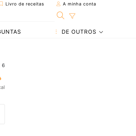
Livro de receitas
A minha conta
GUNTAS
DE OUTROS
cal
eita a um amigo
ta página
 com o autor da receita
ez esta receita? Compartilhe