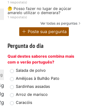
1 resposta(s)
🤔 Posso fazer no lugar de açúcar
amarelo utilizar o demerara?
1 resposta(s)
Ver todas as perguntas
Poste sua pergunta
Pergunta do dia
Qual destes sabores combina mais
com o verão português?
Salada de polvo
 g
Amêijoas à Bulhão Pato
4g
Sardinhas assadas
1g
Arroz de marisco
2g
Caracóis