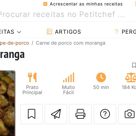
Acrescentar as minhas receitas
ITAS
ARTIGOS
PER
 pe-de-porco
Carne de porco com moranga
oranga
Prato
Muito
50 min
184 K
Principal
Fácil
Enviar esta rec
Imprima es
Falar
F