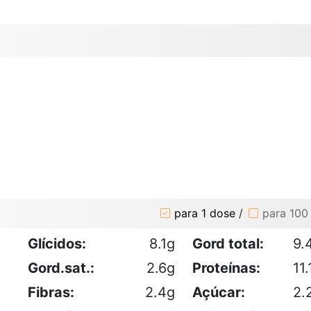
para 1 dose
/
para 100
Glícidos:
8.1g
Gord total:
9.
Gord.sat.:
2.6g
Proteínas:
11.
Fibras:
2.4g
Açúcar:
2.