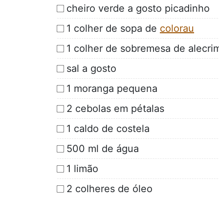
cheiro verde a gosto picadinho
1 colher de sopa de
colorau
1 colher de sobremesa de alecri
sal a gosto
1 moranga pequena
2 cebolas em pétalas
1 caldo de costela
500 ml de água
1 limão
2 colheres de óleo