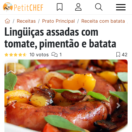
Receitas
Prato Principal
Receita com batata
Lingüiças assadas com
tomate, pimentão e batata
Anterior
Next