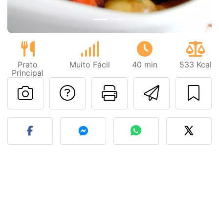
Prato
Muito Fácil
40 min
533 Kcal
Principal
Falar com o autor d
Imprima esta
Enviar 
Fez esta receita? Compart