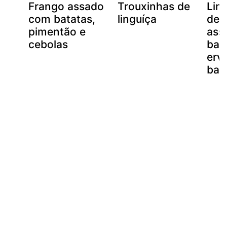
Frango assado
Trouxinhas de
Lin
com batatas,
linguíça
def
pimentão e
ass
cebolas
bat
ervi
bac