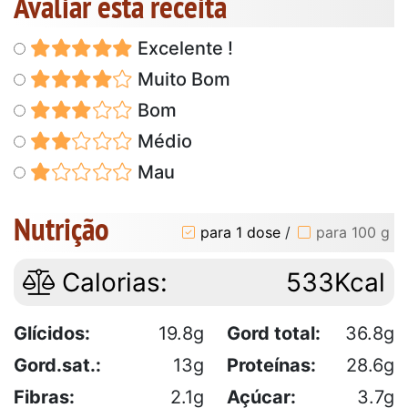
Avaliar esta receita
Excelente !
Muito Bom
Bom
Médio
Mau
Nutrição
para 1 dose
/
para 100 g
Calorias:
533Kcal
Glícidos:
19.8g
Gord total:
36.8g
Gord.sat.:
13g
Proteínas:
28.6g
Fibras:
2.1g
Açúcar:
3.7g