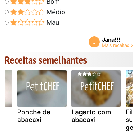
Bom
Médio
Mau
Jana!!!
J
Receitas semelhantes
Ponche de
Lagarto com
Fil
o
abacaxi
abacaxi
suí
gen