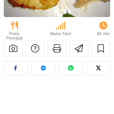
Prato
Muito Fácil
45 min
Principal
Falar com o autor d
Imprima esta
Enviar 
Fez esta receita? Compart