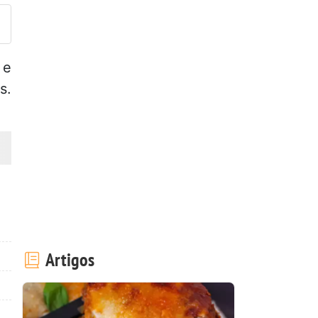
 e
s.
Artigos