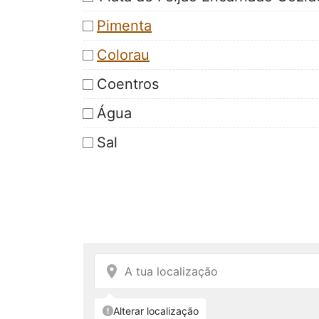
Pimenta
Colorau
Coentros
Água
Sal