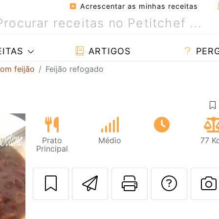
Acrescentar as minhas receitas
ITAS
ARTIGOS
PER
com feijão
Feijão refogado
Prato
Médio
77 K
Principal
Enviar esta rec
Imprima es
Falar
F