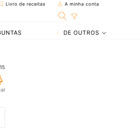
Livro de receitas
A minha conta
GUNTAS
DE OUTROS
cal
eita a um amigo
ta página
 com o autor da receita
ez esta receita? Compartilhe