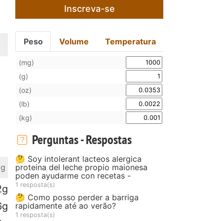
Inscreva-se
Peso
Volume
Temperatura
(mg)
(g)
(oz)
(lb)
(kg)
Perguntas - Respostas
🤔 Soy intolerant lacteos alergica
proteina del leche propio maionesa
 g
poden ayudarme con recetas -
1 resposta(s)
2g
🤔 Como posso perder a barriga
6g
rapidamente até ao verão?
1 resposta(s)