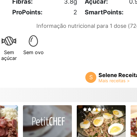
Fibras:
3.8g
Açúcar:
0.
ProPoints:
2
SmartPoints:
Informação nutricional para 1 dose (72
Sem
Sem ovo
açúcar
Selene Receit
S