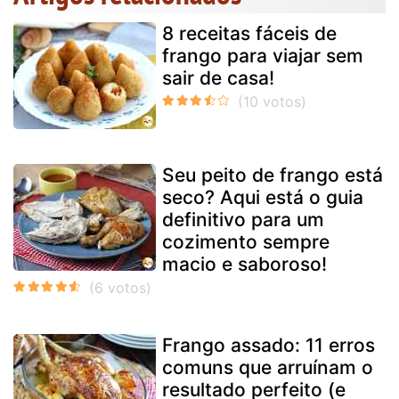
8 receitas fáceis de
frango para viajar sem
sair de casa!
Seu peito de frango está
seco? Aqui está o guia
definitivo para um
cozimento sempre
macio e saboroso!
Frango assado: 11 erros
comuns que arruínam o
resultado perfeito (e