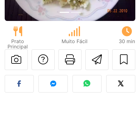
Prato
Muito Fácil
30 min
Principal
Falar com o autor d
Imprima esta
Enviar 
Fez esta receita? Compart