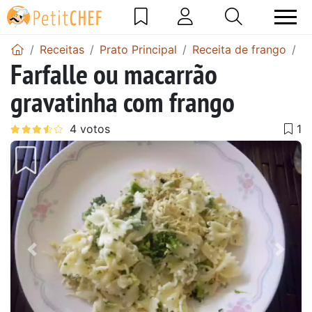
Receitas
Prato Principal
Receita de frango
F
Farfalle ou macarrão
gravatinha com frango
Anterior
Next