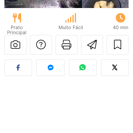
Prato
Muito Fácil
40 min
Principal
Falar com o autor d
Imprima esta
Enviar 
Fez esta receita? Compart