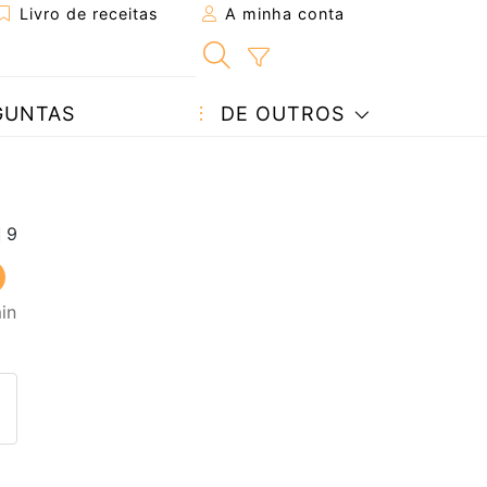
Livro de receitas
A minha conta
GUNTAS
DE OUTROS
in
eita a um amigo
ta página
 com o autor da receita
ez esta receita? Compartilhe