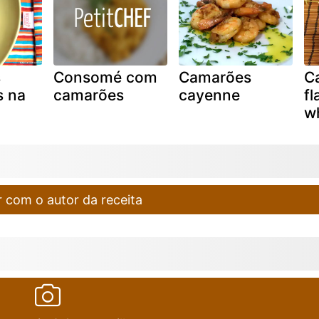
s
Consomé com
Camarões
C
s na
camarões
cayenne
f
w
 com o autor da receita