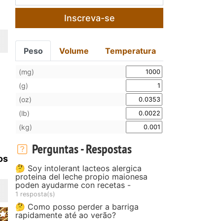
Inscreva-se
Peso
Volume
Temperatura
(mg)
(g)
(oz)
(lb)
(kg)
Perguntas - Respostas
os
🤔 Soy intolerant lacteos alergica
proteina del leche propio maionesa
poden ayudarme con recetas -
1 resposta(s)
🤔 Como posso perder a barriga
rapidamente até ao verão?