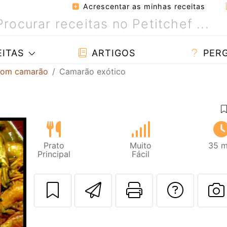
Acrescentar as minhas receitas
ITAS
ARTIGOS
PER
com camarão
Camarão exótico
Prato
Muito
35 m
Principal
Fácil
Enviar esta rec
Imprima es
Falar
F