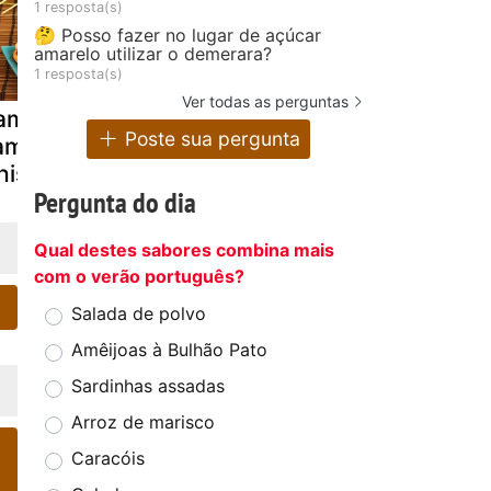
1 resposta(s)
🤔 Posso fazer no lugar de açúcar
amarelo utilizar o demerara?
1 resposta(s)
Ver todas as perguntas
amarões
Camarão
Camarão
Poste sua pergunta
lambados no
cozido
panado
hisky
Pergunta do dia
Qual destes sabores combina mais
com o verão português?
Salada de polvo
Amêijoas à Bulhão Pato
Sardinhas assadas
Arroz de marisco
Caracóis