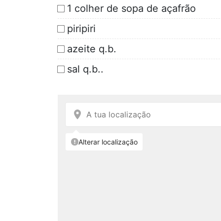
1 colher de sopa de açafrão
piripiri
azeite q.b.
sal q.b..