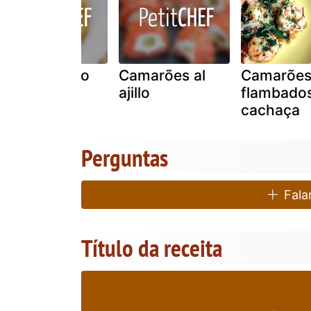
Camarões no
Camarões al
Camarõe
grill
ajillo
flambado
cachaça
Perguntas
Falar
Título da receita