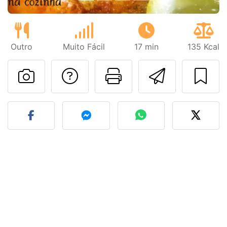
Outro
Muito Fácil
17 min
135 Kcal
Falar com o autor d
Imprima esta
Enviar 
Fez esta receita? Compart