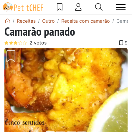
Receitas
Outro
Receita com camarão
Camar
Camarão panado
Anterior
Next