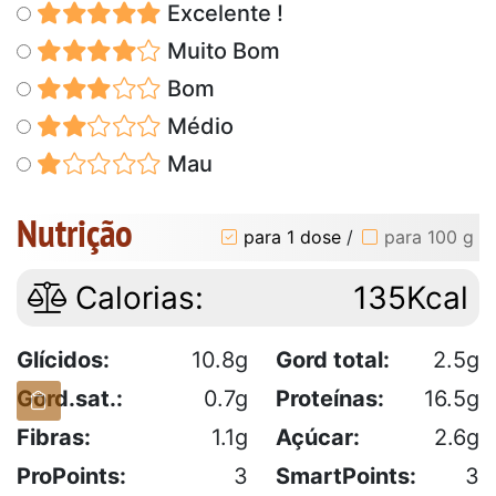
Excelente !
Muito Bom
Bom
Médio
Mau
Nutrição
para 1 dose
/
para 100 g
Calorias:
135Kcal
Glícidos:
10.8g
Gord total:
2.5g
Gord.sat.:
0.7g
Proteínas:
16.5g
Fibras:
1.1g
Açúcar:
2.6g
ProPoints:
3
SmartPoints:
3