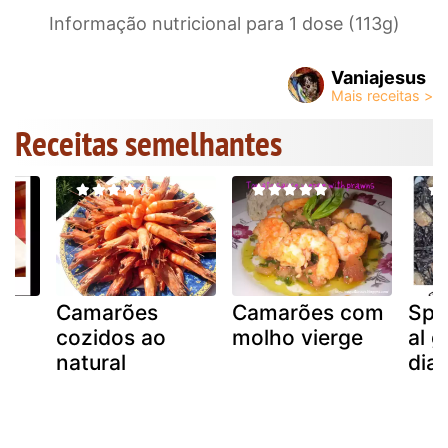
Informação nutricional para 1 dose (113g)
Vaniajesus
Receitas semelhantes
Camarões
Camarões com
Spa
cozidos ao
molho vierge
al g
natural
dia 