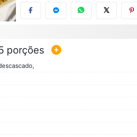
5
descascado,