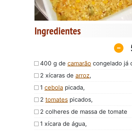
Ingredientes
400 g de
camarão
congelado já 
2 xícaras de
arroz
,
1
cebola
picada,
2
tomates
picados,
2 colheres de massa de tomate
1 xícara de água,