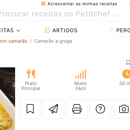
Acrescentar as minhas receitas
ITAS
ARTIGOS
PER
com camarão
Camarão a grega
Prato
Muito
50 m
Principal
Fácil
Enviar esta rec
Imprima es
Falar
F