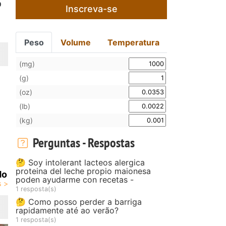
o
Inscreva-se
Peso
Volume
Temperatura
(mg)
(g)
(oz)
(lb)
(kg)
Perguntas - Respostas
🤔 Soy intolerant lacteos alergica
proteina del leche propio maionesa
do
poden ayudarme con recetas -
1 resposta(s)
🤔 Como posso perder a barriga
rapidamente até ao verão?
1 resposta(s)