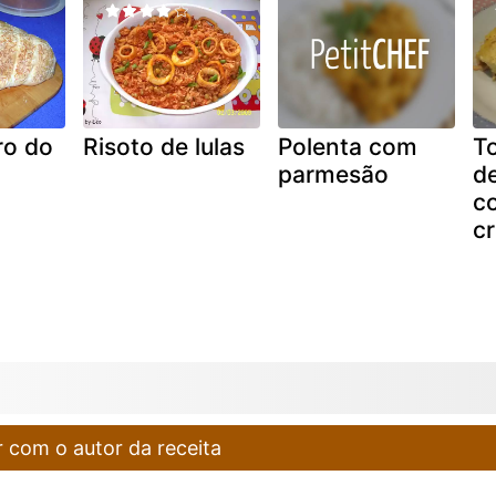
ro do
Risoto de lulas
Polenta com
To
parmesão
d
c
c
 com o autor da receita