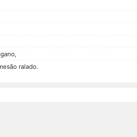
égano,
mesão ralado.