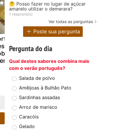
🤔 Posso fazer no lugar de açúcar
amarelo utilizar o demerara?
1 resposta(s)
Ver todas as perguntas
Poste sua pergunta
rta de frango
Arroz com
Polenta &
esfiado com
camarão
agrião
Pergunta do dia
obertura de
capixaba
reme de milho
Qual destes sabores combina mais
com o verão português?
Salada de polvo
Amêijoas à Bulhão Pato
Sardinhas assadas
Arroz de marisco
Caracóis
Gelado