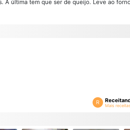
. A última tem que ser de queijo. Leve ao forn
Receitan
R