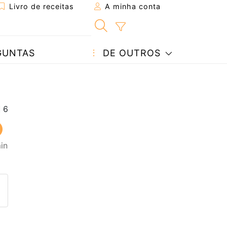
Livro de receitas
A minha conta
GUNTAS
DE OUTROS
in
eita a um amigo
ta página
 com o autor da receita
ez esta receita? Compartilhe