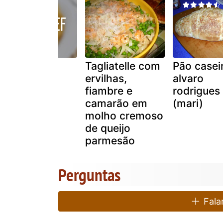
Arroz de
Tagliatelle com
Pão casei
camarão ao
ervilhas,
alvaro
forno
fiambre e
rodrigues
camarão em
(mari)
molho cremoso
de queijo
parmesão
Perguntas
Falar