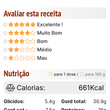
Avaliar esta receita
Excelente !
Muito Bom
Bom
Médio
Mau
Nutrição
para 1 dose
/
para 100 g
Calorias:
661Kcal
Glícidos:
5.4g
Gord total:
36.9g
Gord.sat.:
7.5g
Proteínas:
76g