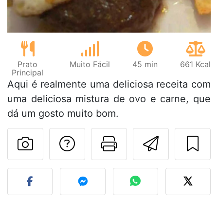
Prato
Muito Fácil
45 min
661 Kcal
Principal
Aqui é realmente uma deliciosa receita com
uma deliciosa mistura de ovo e carne, que
dá um gosto muito bom.
Falar com o autor d
Imprima esta
Enviar 
Fez esta receita? Compart