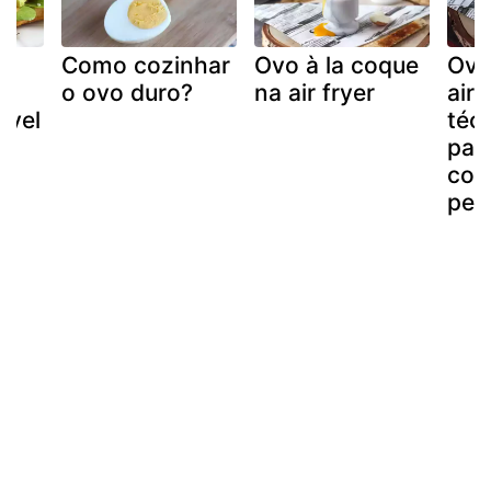
Como cozinhar
Ovo à la coque
Ovo
o ovo duro?
na air fryer
airf
lível
técn
par
coz
perf