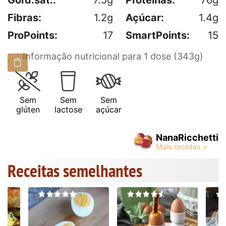
Fibras:
1.2g
Açúcar:
1.4g
ProPoints:
17
SmartPoints:
15
Informação nutricional para 1 dose (343g)
Sem
Sem
Sem
glúten
lactose
açúcar
NanaRicchetti
Receitas semelhantes