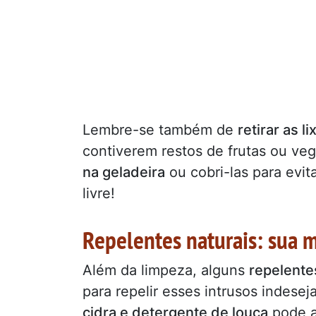
Lembre-se também de
retirar as l
contiverem restos de frutas ou veg
na geladeira
ou cobri-las para evi
livre!
Repelentes naturais: sua 
Além da limpeza, alguns
repelente
para repelir esses intrusos indes
cidra e detergente de louça
pode a