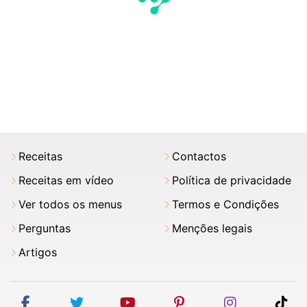
Receitas
Contactos
Receitas em vídeo
Política de privacidade
Ver todos os menus
Termos e Condições
Perguntas
Menções legais
Artigos
facebook
twitter
youtube
pinterest
instagram
tik