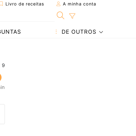
Livro de receitas
A minha conta
GUNTAS
DE OUTROS
in
eita a um amigo
ta página
 com o autor da receita
ez esta receita? Compartilhe