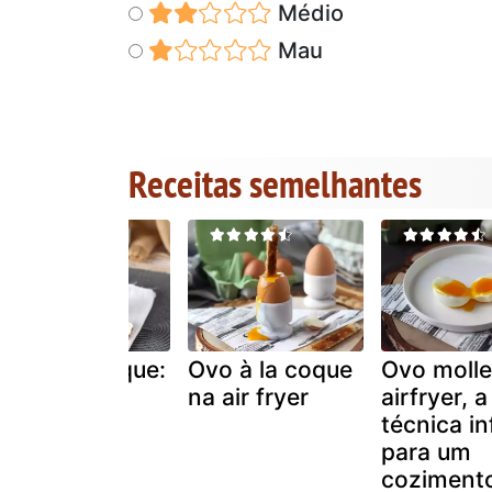
Médio
Mau
Receitas semelhantes
Ovo à la coque:
Ovo à la coque
Ovo molle
cozimento
na air fryer
airfryer, a
perfeito
técnica in
para um
coziment