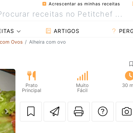
Acrescentar as minhas receitas
ITAS
ARTIGOS
PER
 com Ovos
Alheira com ovo
Prato
Muito
30 m
Principal
Fácil
Enviar esta rec
Imprima es
Falar
Next
F