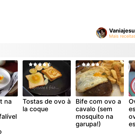
Vaniajesu
t na
Tostas de ovo à
Bife com ovo a
O
la coque
cavalo (sem
e
falível
mosquito na
o
garupa!)
e
o