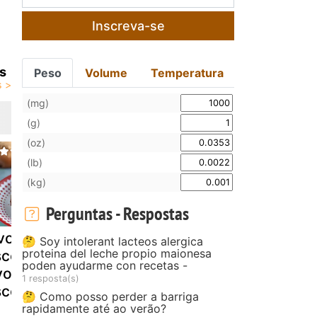
Inscreva-se
s
Peso
Volume
Temperatura
(mg)
(g)
(oz)
(lb)
(kg)
Perguntas - Respostas
vos
Cevadinha com
Os ovos de
🤔 Soy intolerant lacteos alergica
proteina del leche propio maionesa
scoceses ou
ovo a cavalo
codorniz e
poden ayudarme con recetas -
vo empanado
molho espe
1 resposta(s)
scocês
🤔 Como posso perder a barriga
rapidamente até ao verão?