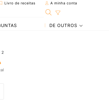
Livro de receitas
A minha conta
GUNTAS
DE OUTROS
cal
eita a um amigo
ta página
 com o autor da receita
ez esta receita? Compartilhe