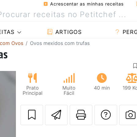
Acrescentar as minhas receitas
ITAS
ARTIGOS
PER
 com Ovos
Ovos mexidos com trufas
as
Prato
Muito
40 min
199 K
Principal
Fácil
Enviar esta rec
Imprima es
Falar
F