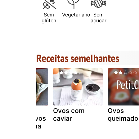
Sem
Vegetariano
Sem
glúten
açúcar
Receitas semelhantes
Como fazer
Ovos com
Ovos
gemas de ovos
caviar
queimado
confitadas na
air fryer!