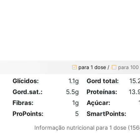
para 1 dose
/
para 100
Glícidos:
1.1g
Gord total:
15.
Gord.sat.:
5.5g
Proteínas:
13.
Fibras:
1g
Açúcar:
ProPoints:
5
SmartPoints:
Informação nutricional para 1 dose (156