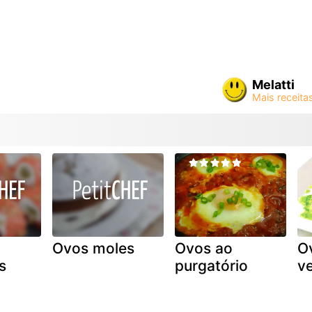
Melatti
Ovos moles
Ovos ao
O
s
purgatório
v