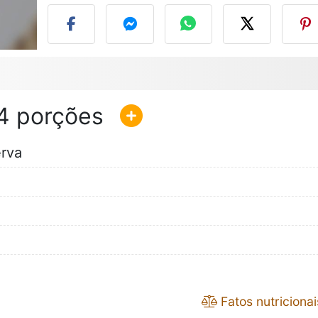
4
erva
Fatos nutricionai