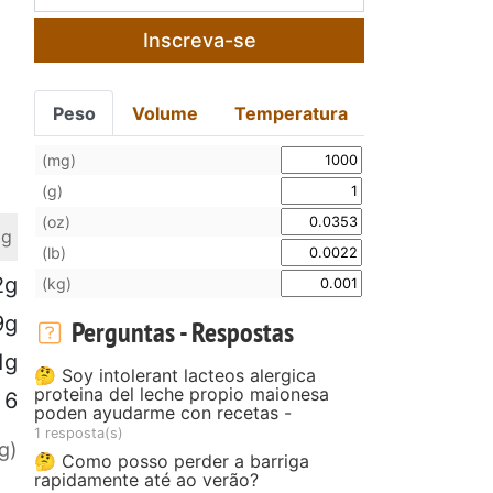
Inscreva-se
Peso
Volume
Temperatura
(mg)
(g)
(oz)
 g
(lb)
2g
(kg)
9g
Perguntas - Respostas
1g
🤔 Soy intolerant lacteos alergica
proteina del leche propio maionesa
6
poden ayudarme con recetas -
1 resposta(s)
g)
🤔 Como posso perder a barriga
rapidamente até ao verão?