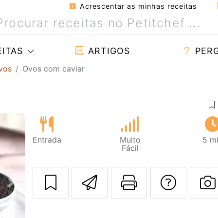
Acrescentar as minhas receitas
ITAS
ARTIGOS
PER
vos
Ovos com caviar
Entrada
Muito
5 m
Fácil
Enviar esta rec
Imprima es
Falar
Next
F