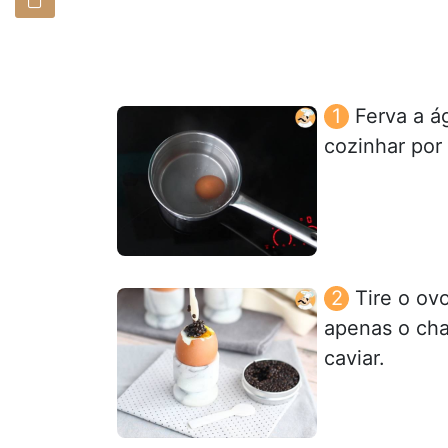
Ferva a á
cozinhar por
Tire o ov
apenas o cha
caviar.