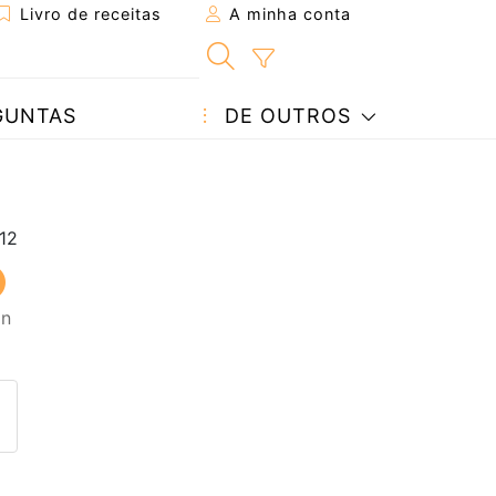
Livro de receitas
A minha conta
GUNTAS
DE OUTROS
in
eita a um amigo
ta página
 com o autor da receita
ez esta receita? Compartilhe