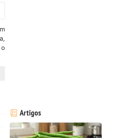
um
a,
 o
Artigos