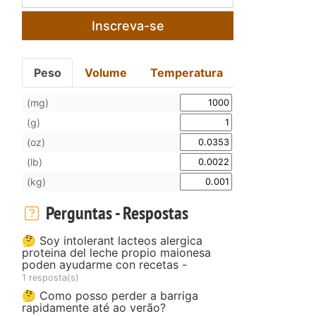
Inscreva-se
Peso
Volume
Temperatura
(mg)
(g)
(oz)
(lb)
(kg)
Perguntas - Respostas
🤔 Soy intolerant lacteos alergica
proteina del leche propio maionesa
poden ayudarme con recetas -
1 resposta(s)
🤔 Como posso perder a barriga
rapidamente até ao verão?