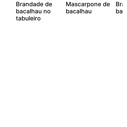
Brandade de
Mascarpone de
Bra
bacalhau no
bacalhau
bac
tabuleiro