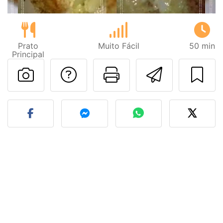
Prato
Muito Fácil
50 min
Principal
Falar com o autor d
Imprima esta
Enviar 
Fez esta receita? Compart