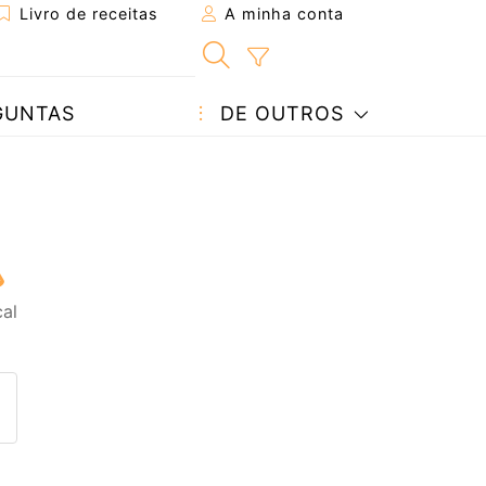
Livro de receitas
A minha conta
GUNTAS
DE OUTROS
cal
eita a um amigo
ta página
 com o autor da receita
ez esta receita? Compartilhe