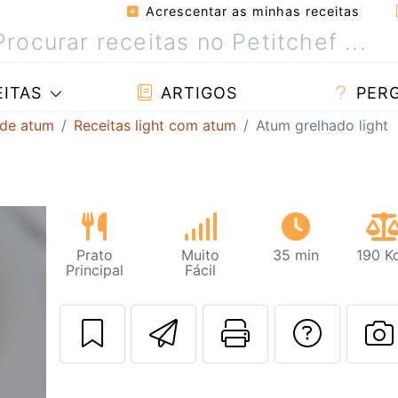
Acrescentar as minhas receitas
ITAS
ARTIGOS
PER
 de atum
Receitas light com atum
Atum grelhado light
Prato
Muito
35 min
190 K
Principal
Fácil
Enviar esta rec
Imprima es
Falar
F