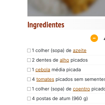
Ingredientes
1 colher (sopa) de
azeite
2 dentes de
alho
picados
1
cebola
média picada
4
tomates
picados sem sementes
1 colher (sopa) de
coentro
picad
4 postas de atum (960 g)