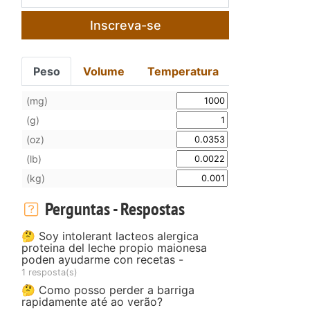
Inscreva-se
Peso
Volume
Temperatura
(mg)
(g)
(oz)
(lb)
(kg)
Perguntas - Respostas
🤔 Soy intolerant lacteos alergica
proteina del leche propio maionesa
poden ayudarme con recetas -
1 resposta(s)
🤔 Como posso perder a barriga
rapidamente até ao verão?