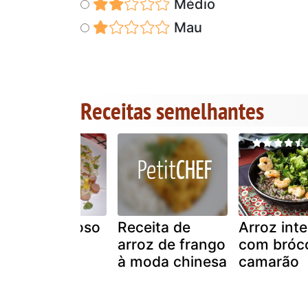
Médio
Mau
Receitas semelhantes
Arroz delicioso
Receita de
Arroz inte
arroz de frango
com bróco
à moda chinesa
camarão