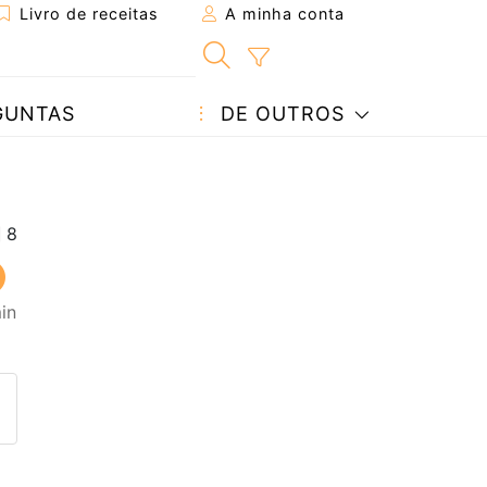
Livro de receitas
A minha conta
GUNTAS
DE OUTROS
in
eita a um amigo
ta página
 com o autor da receita
ez esta receita? Compartilhe