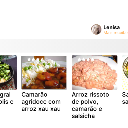
Lenisa
gral
Camarão
Arroz rissoto
S
lis e
agridoce com
de polvo,
sa
arroz xau xau
camarão e
salsicha