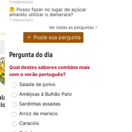
1 resposta(s)
🤔 Posso fazer no lugar de açúcar
amarelo utilizar o demerara?
1 resposta(s)
Ver todas as perguntas
Poste sua pergunta
Pergunta do dia
Qual destes sabores combina mais
com o verão português?
Salada de polvo
Amêijoas à Bulhão Pato
alada de
Arroz à
Macarrão
Sardinhas assadas
lsichas
cantonesa
oriental co
camarão
Arroz de marisco
Caracóis