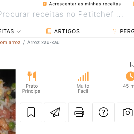
Acrescentar as minhas receitas
ITAS
ARTIGOS
PER
com arroz
Arroz xau-xau
Prato
Muito
45 m
Principal
Fácil
Enviar esta rec
Imprima es
Falar
F