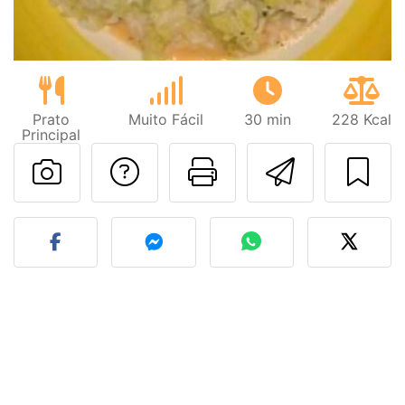
Prato
Muito Fácil
30 min
228 Kcal
Principal
Falar com o autor d
Imprima esta
Enviar 
Fez esta receita? Compart