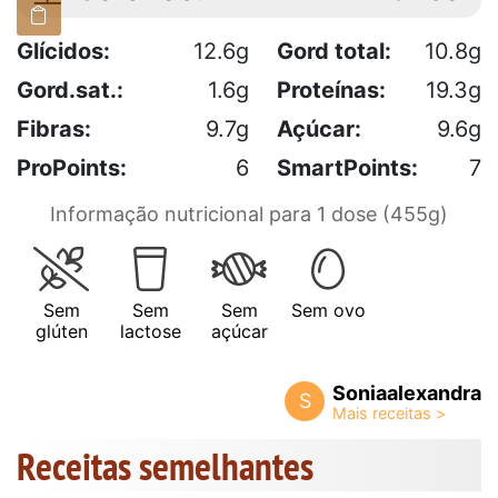
Glícidos:
12.6g
Gord total:
10.8g
Gord.sat.:
1.6g
Proteínas:
19.3g
Fibras:
9.7g
Açúcar:
9.6g
ProPoints:
6
SmartPoints:
7
Informação nutricional para 1 dose (455g)
Sem
Sem
Sem
Sem ovo
glúten
lactose
açúcar
Soniaalexandra
S
Receitas semelhantes