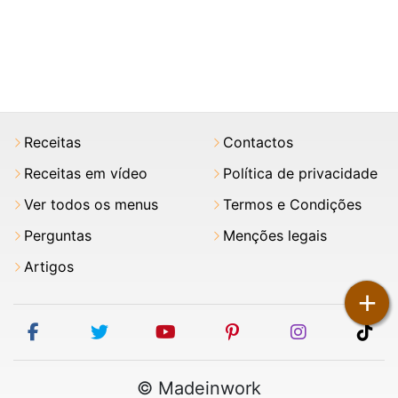
Receitas
Contactos
Receitas em vídeo
Política de privacidade
Ver todos os menus
Termos e Condições
Perguntas
Menções legais
Artigos
+
facebook
twitter
youtube
pinterest
instagram
tik
© Madeinwork