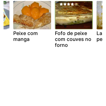
e
Peixe com
Fofo de peixe
Las
e
manga
com couves no
pei
forno