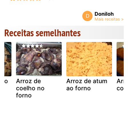
Doniloh
D
Receitas semelhantes
jão
Arroz de
Arroz de atum
Arr
coelho no
ao forno
com
forno