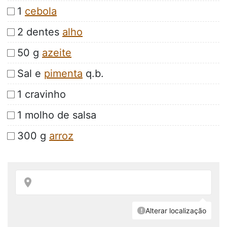
1
cebola
2 dentes
alho
50 g
azeite
Sal e
pimenta
q.b.
1 cravinho
1 molho de salsa
300 g
arroz