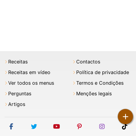
Receitas
Contactos
Receitas em vídeo
Política de privacidade
Ver todos os menus
Termos e Condições
Perguntas
Menções legais
Artigos
+
facebook
twitter
youtube
pinterest
instagram
tik