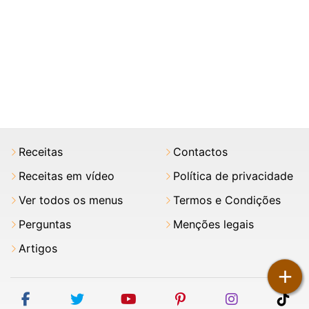
Receitas
Contactos
Receitas em vídeo
Política de privacidade
Ver todos os menus
Termos e Condições
Perguntas
Menções legais
Artigos
+
facebook
twitter
youtube
pinterest
instagram
tik