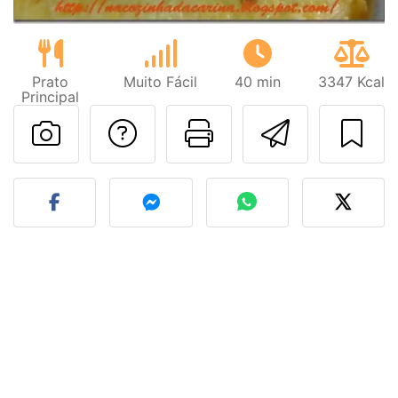
Prato
Muito Fácil
40 min
3347 Kcal
Principal
Falar com o autor d
Imprima esta
Enviar 
Fez esta receita? Compart