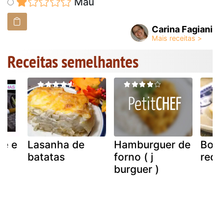
Mau
Carina Fagiani
Receitas semelhantes
ne e
Lasanha de
Hamburguer de
Bol
batatas
forno ( j
req
burguer )