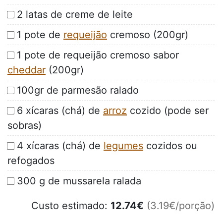
2 latas de creme de leite
1 pote de
requeijão
cremoso (200gr)
1 pote de requeijão cremoso sabor
cheddar
(200gr)
100gr de parmesão ralado
6 xícaras (chá) de
arroz
cozido (pode ser
sobras)
4 xícaras (chá) de
legumes
cozidos ou
refogados
300 g de mussarela ralada
Custo estimado:
12.74
€
(3.19€/porção)