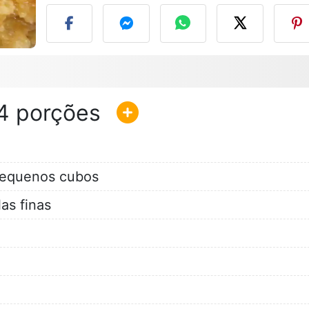
4
pequenos cubos
as finas