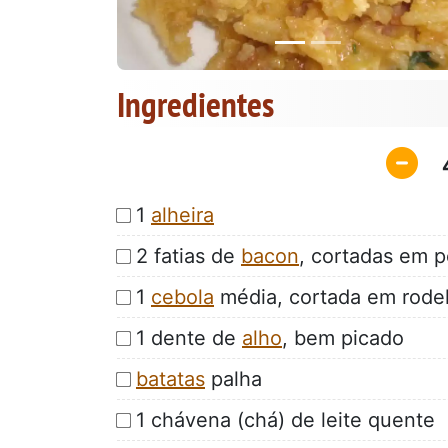
Ingredientes
1
alheira
2 fatias de
bacon
, cortadas em 
1
cebola
média, cortada em rodel
1 dente de
alho
, bem picado
batatas
palha
1 chávena (chá) de leite quente