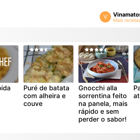
Vinamato
V
pida
Puré de batata
Gnocchi alla
Pa
com alheira e
sorrentina feito
a
couve
na panela, mais
rápido e sem
perder o sabor!