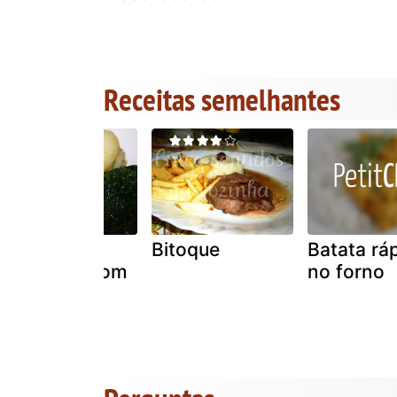
Receitas semelhantes
Alheira de
Bitoque
Batata rá
mirandela com
no forno
espinafres