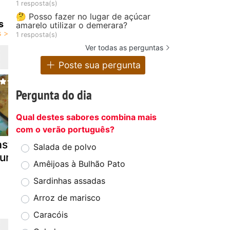
1 resposta(s)
🤔 Posso fazer no lugar de açúcar
s
amarelo utilizar o demerara?
1 resposta(s)
Ver todas as perguntas
Poste sua pergunta
Pergunta do dia
Qual destes sabores combina mais
com o verão português?
stelão de
Aveludado de
Perna de p
Salada de polvo
tum
batata com
recheada 
Amêijoas à Bulhão Pato
alheira,
alheira de 
Sardinhas assadas
cogumelos e
aroma de trufa
Arroz de marisco
Caracóis