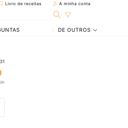
Livro de receitas
A minha conta
GUNTAS
DE OUTROS
in
eita a um amigo
ta página
 com o autor da receita
ez esta receita? Compartilhe