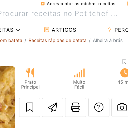
Acrescentar as minhas receitas
ITAS
ARTIGOS
PER
com batata
Receitas rápidas de batata
Alheira à brás
Prato
Muito
45 m
Principal
Fácil
Enviar esta rec
Imprima es
Falar
Next
F