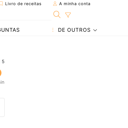
Livro de receitas
A minha conta
GUNTAS
DE OUTROS
in
eita a um amigo
ta página
 com o autor da receita
ez esta receita? Compartilhe