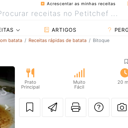
Acrescentar as minhas receitas
ITAS
ARTIGOS
PER
com batata
Receitas rápidas de batata
Bitoque
Prato
Muito
20 m
Principal
Fácil
Enviar esta rec
Imprima es
Falar
Next
F