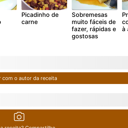
Picadinho de
Sobremesas
P
o
carne
muito fáceis de
c
fazer, rápidas e
à 
gostosas
 com o autor da receita
ta receita? Compartilhe