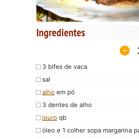
Ingredientes
3 bifes de vaca
sal
alho
em pó
3 dentes de alho
louro
qb
óleo e 1 colher sopa margarina par