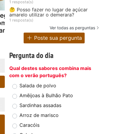
1 resposta(s)
🤔 Posso fazer no lugar de açúcar
amarelo utilizar o demerara?
rego no pão
Bitoque á
Batata rápi
1 resposta(s)
om mostarda
portuguesa.
no forno
Ver todas as perguntas
antiga
Poste sua pergunta
Pergunta do dia
Qual destes sabores combina mais
com o verão português?
Salada de polvo
Amêijoas à Bulhão Pato
Sardinhas assadas
Arroz de marisco
Caracóis