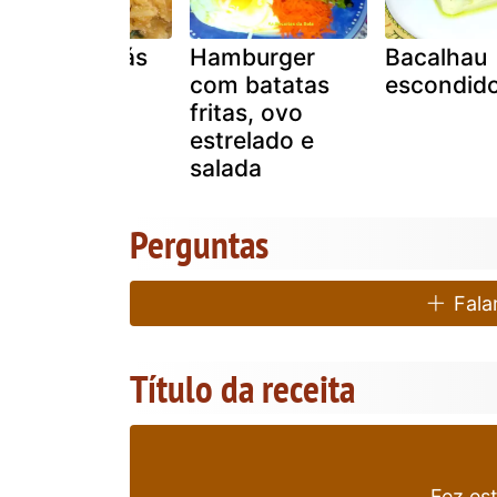
Alheira à brás
Hamburger
Bacalhau
com batatas
escondid
fritas, ovo
estrelado e
salada
Perguntas
Falar
Título da receita
Fez es