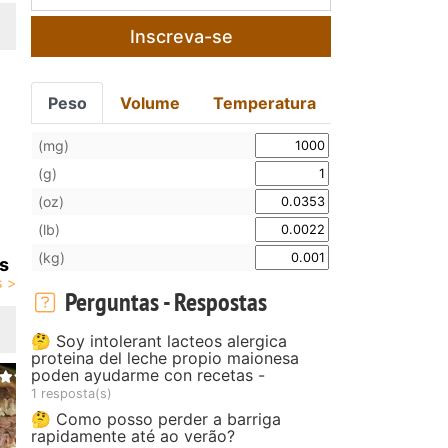
Inscreva-se
Peso
Volume
Temperatura
(mg)
(g)
(oz)
(lb)
(kg)
s
Perguntas - Respostas
🤔 Soy intolerant lacteos alergica
proteina del leche propio maionesa
poden ayudarme con recetas -
1 resposta(s)
🤔 Como posso perder a barriga
rapidamente até ao verão?