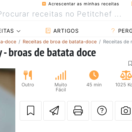
Acrescentar as minhas receitas
ITAS
ARTIGOS
PER
ta-doce
Receitas de broa de batata-doce
Receitas de 
 - broas de batata doce
Outro
Muito
45 min
1025 Kc
Fácil
Enviar esta rec
Imprima es
Falar
F