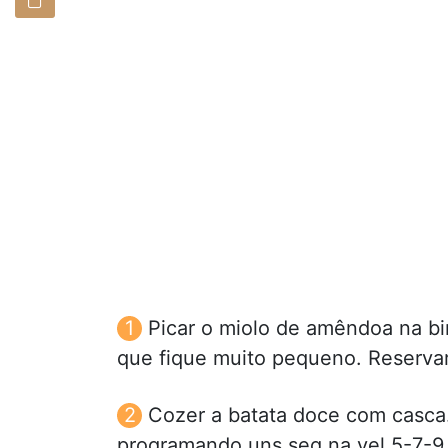
Picar o miolo de amêndoa na bi
que fique muito pequeno. Reservar
Cozer a batata doce com casca. 
programando uns seg na vel 5-7-9.