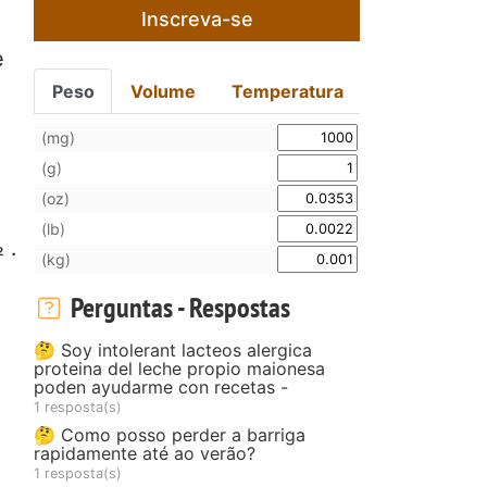
Inscreva-se
e
Peso
Volume
Temperatura
(mg)
(g)
(oz)
(lb)
 .
(kg)
Perguntas - Respostas
🤔 Soy intolerant lacteos alergica
proteina del leche propio maionesa
poden ayudarme con recetas -
1 resposta(s)
🤔 Como posso perder a barriga
rapidamente até ao verão?
1 resposta(s)