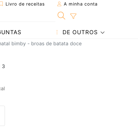
Livro de receitas
A minha conta
GUNTAS
DE OUTROS
natal bimby - broas de batata doce
al
eita a um amigo
ta página
 com o autor da receita
ez esta receita? Compartilhe