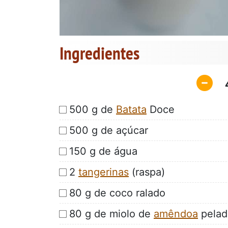
Ingredientes
500 g de
Batata
Doce
500 g de açúcar
150 g de água
2
tangerinas
(raspa)
80 g de coco ralado
80 g de miolo de
amêndoa
pelad