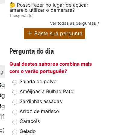
🤔 Posso fazer no lugar de açúcar
amarelo utilizar o demerara?
1 resposta(s)
Ver todas as perguntas
Poste sua pergunta
Pergunta do dia
Qual destes sabores combina mais
com o verão português?
 g
Salada de polvo
6g
Amêijoas à Bulhão Pato
9g
Sardinhas assadas
9g
Arroz de marisco
11
Caracóis
g)
Gelado