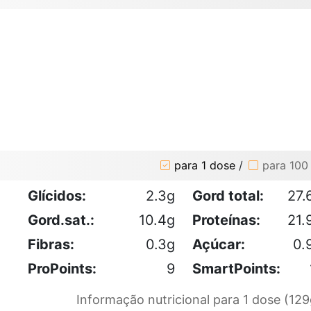
para 1 dose
/
para 100
Glícidos:
2.3g
Gord total:
27.
Gord.sat.:
10.4g
Proteínas:
21.
Fibras:
0.3g
Açúcar:
0.
ProPoints:
9
SmartPoints:
Informação nutricional para 1 dose (129