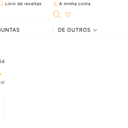
Livro de receitas
A minha conta
GUNTAS
DE OUTROS
al
eita a um amigo
ta página
 com o autor da receita
ez esta receita? Compartilhe