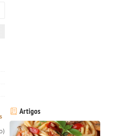
Artigos
s
o)