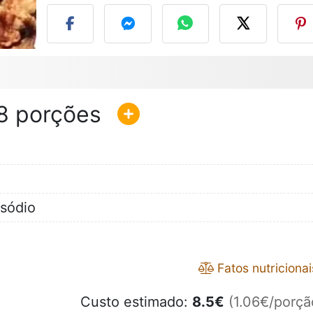
8
 sódio
Fatos nutricionai
Custo estimado:
8.5
€
(1.06€/porçã