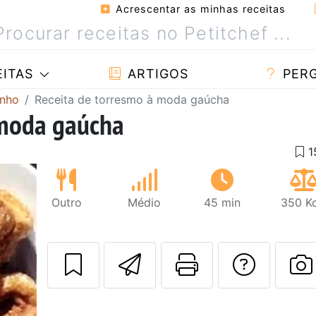
Acrescentar as minhas receitas
ITAS
ARTIGOS
PER
inho
Receita de torresmo à moda gaúcha
 moda gaúcha
Outro
Médio
45 min
350 Kc
Enviar esta rec
Imprima es
Falar
F